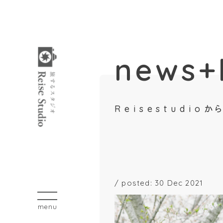
news+
R e i s e s t u
/
posted: 30 Dec 2021