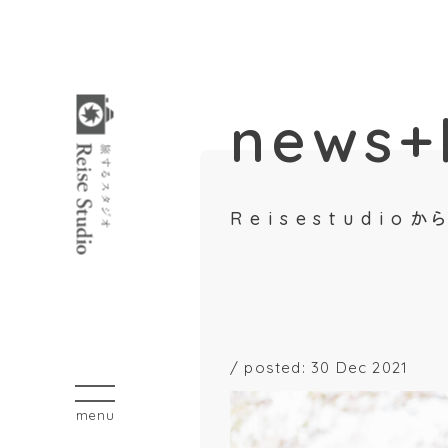
news+
R e i s e s t u
/
posted: 30 Dec 2021